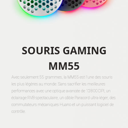
SOURIS GAMING
MM55
Avec seulement 55 grammes, la MM55 est l'une des souris
les plus légères au monde. Sans sacrifier les meilleures
performances avec une optique avancée de 12800 DPI, un
éclairage RVB spectaculaire, un câble Paracord ultra-léger, des
commutateurs mécaniques Huano et un puissant logiciel de
contrôle.