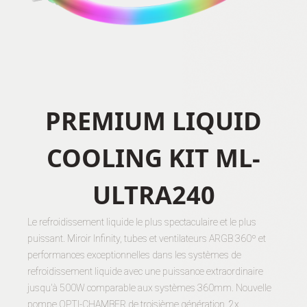
PREMIUM LIQUID
COOLING KIT ML-
ULTRA240
Le refroidissement liquide le plus spectaculaire et le plus
puissant. Miroir Infinity, tubes et ventilateurs ARGB 360º et
performances exceptionnelles dans les systèmes de
refroidissement liquide avec une puissance extraordinaire
jusqu'à 500W comparable aux systèmes 360mm. Nouvelle
pompe OPTI-CHAMBER de troisième génération, 2x