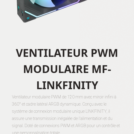
VENTILATEUR PWM
MODULAIRE MF-
LINKFINITY
Ventilateur modulaire PWM de 120 mm avec miroir infini à
360° et cadre latéral ARGB dynamique. Conçu avec le
système de connexion modulaire unique LINKFINITY, il
assure une transmission inégalée de l'alimentation et du
signal. Doté de connexions PWM et ARGB pour un contrôle et
une personnalisation totale.