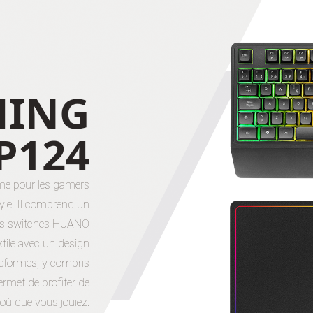
MING
P124
me pour les gamers
yle. Il comprend un
des switches HUANO
xtile avec un design
teformes, y compris
met de profiter de
où que vous jouiez.