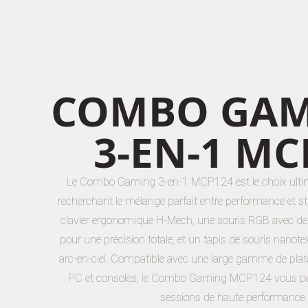
COMBO GA
3-EN-1 MC
Le Combo Gaming 3-en-1 MCP124 est le choix ulti
recherchant le mélange parfait entre performance et st
clavier ergonomique H-Mech, une souris RGB avec 
pour une précision totale, et un tapis de souris nanote
arc-en-ciel. Compatible avec une large gamme de pla
PC et consoles, le Combo Gaming MCP124 vous per
sessions de haute performance 